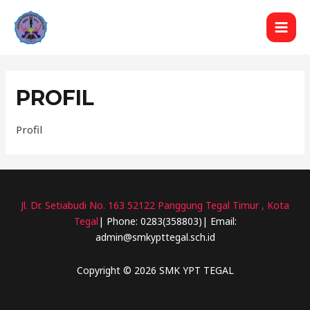
Lewati
ke
MAI
konten
MEN
PROFIL
Profil
Jl. Dr. Setiabudi No. 163 52122 Panggung Tegal Timur , Kota
Tegal
| Phone: 0283(358803)| Email:
admin@smkypttegal.sch.id
Copyright © 2026 SMK YPT TEGAL