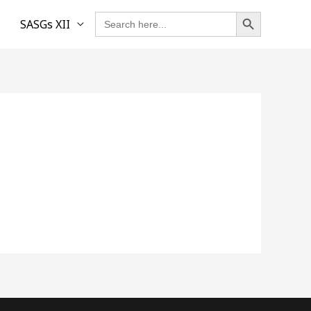
SEARCH BUTTON
Search
SASGs XII
for: