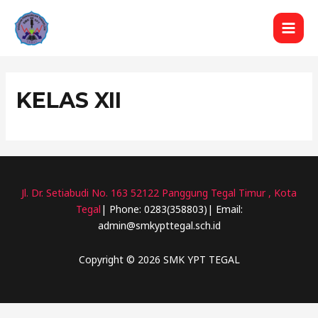
Lewati
ke
MAI
konten
MEN
KELAS XII
Jl. Dr. Setiabudi No. 163 52122 Panggung Tegal Timur , Kota
Tegal
| Phone: 0283(358803)| Email:
admin@smkypttegal.sch.id
Copyright © 2026 SMK YPT TEGAL