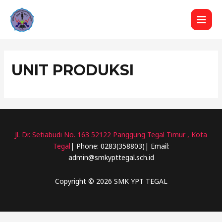
Lewati
ke
MAI
konten
MEN
UNIT PRODUKSI
Jl. Dr. Setiabudi No. 163 52122 Panggung Tegal Timur , Kota
Tegal
| Phone: 0283(358803)| Email:
admin@smkypttegal.sch.id
Copyright © 2026 SMK YPT TEGAL